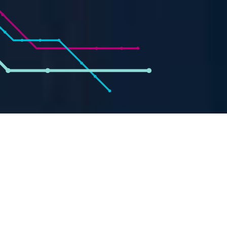
INWESTYCJA
Osiem pięter budynku jest przeznaczonych na przestrzenie biurowe, na
parterze znajduje się powierzchnia handlowo-usługowa, w tym punkt